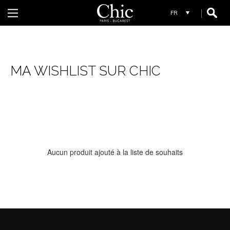
R
MA WISHLIST SUR CHIC
REIKO
RIVER WOODS FEMME
RIVER WOODS HOMME
RIVER WOODS ENFANT
S
Aucun produit ajouté à la liste de souhaits
SCHOOL RAG