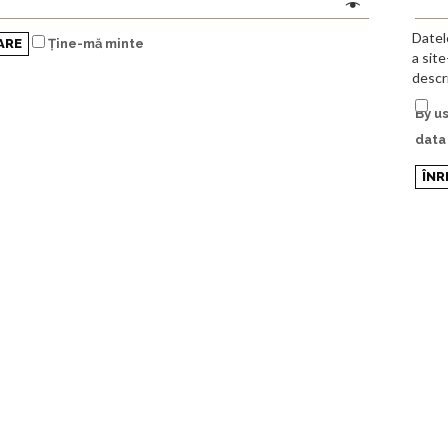
Datele
ARE
Ține-mă minte
a site
descr
By u
data
ÎNR