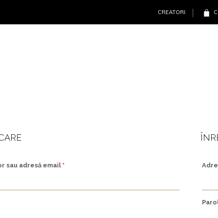
CREATORI
C
ICARE
ÎNR
or sau adresă email
*
Adre
Paro