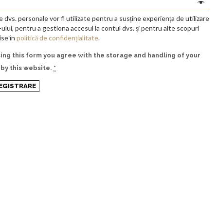
 dvs. personale vor fi utilizate pentru a susține experiența de utilizare
-ului, pentru a gestiona accesul la contul dvs. și pentru alte scopuri
ise în
politică de confidențialitate
.
sing this form you agree with the storage and handling of your
 by this website.
*
EGISTRARE