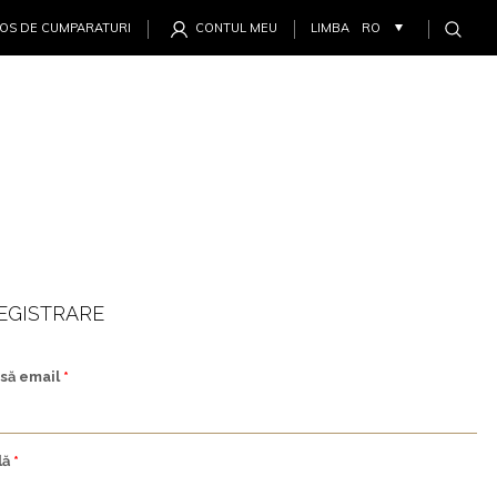
OS DE CUMPARATURI
CONTUL MEU
LIMBA
EGISTRARE
să email
*
lă
*