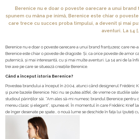
Berenice nu e doar o poveste oarecare a unui brand f
spunem cu mâna pe inimă, Berenice este chiar o poveste 
care trece cu succes proba timpului, a devenit și mai put
aventuri. La 14 [
Berenice nu e doar o poveste oarecare a unui brand franțuzesc care ne-
Berenice este chiar o poveste de dragoste. Și, ca orice poveste de amor c
puternică, și mai interesantă, cu și mai multe aventuri. La 14 ani de la înf
trei axe pe care se situează creațiile Berenice.
Când a început istoria Berenice?
Povestea brandului a început în 2004, atunci când designerul Frédéric Kri
și pune bazele Berenice. Nici nu se putea altfel, de vreme ce studiile sa
studioul părinților săi. “Am ales să-mi numesc brandul Berenice pentru c
mereu clasic și elegant”, spunea el. În momentul în care Frédéric Krief l
de înger desenate pe spate… o nouă lume se deschide în fața lui (puteți 