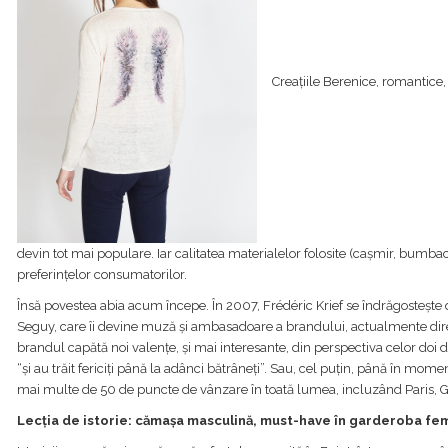
Creațiile Berenice, romantice, 
devin tot mai populare. Iar calitatea materialelor folosite (cașmir, bumbac
preferințelor consumatorilor.
Însă povestea abia acum începe. În 2007, Frédéric Krief se îndrăgostește 
Seguy, care îi devine muză și ambasadoare a brandului, actualmente direc
brandul capătă noi valențe, și mai interesante, din perspectiva celor doi d
“și au trăit fericiți până la adânci bătrâneți”. Sau, cel puțin, până în m
mai multe de 50 de puncte de vânzare în toată lumea, incluzând Paris, 
Lecția de istorie: cămașa masculină, must-have în garderoba fe