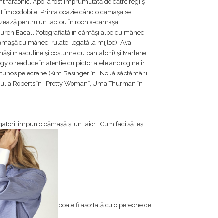
t faraonic. Apoi a fost împrumutată de către regi și
gat împodobite. Prima ocazie când o cămașă se
ozează pentru un tablou în rochia-cămașă,
uren Bacall (fotografiată în cămăși albe cu mâneci
ămaşă cu mâneci rulate, legată la mijloc), Ava
măși masculine și costume cu pantaloni) și Marlene
y o readuce în atenție cu pictorialele androgine în
furtunos pe ecrane (Kim Basinger în „Nouă săptămâni
, Julia Roberts în „Pretty Woman”, Uma Thurman în
gatorii impun o cămașă și un taior… Cum faci să ieși
poate fi asortată cu o pereche de