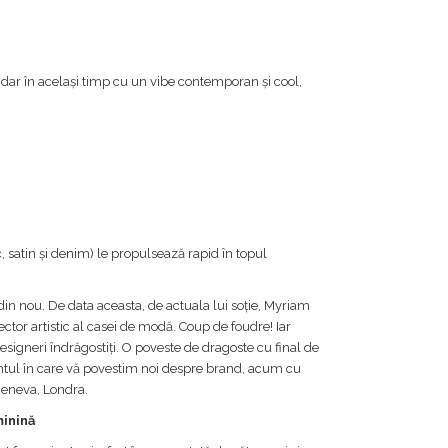
dar în același timp cu un vibe contemporan și cool,
, satin și denim) le propulsează rapid în topul
din nou. De data aceasta, de actuala lui soție, Myriam
tor artistic al casei de modă. Coup de foudre! Iar
esigneri îndrăgostiți. O poveste de dragoste cu final de
omentul în care vă povestim noi despre brand, acum cu
Geneva, Londra.
minină