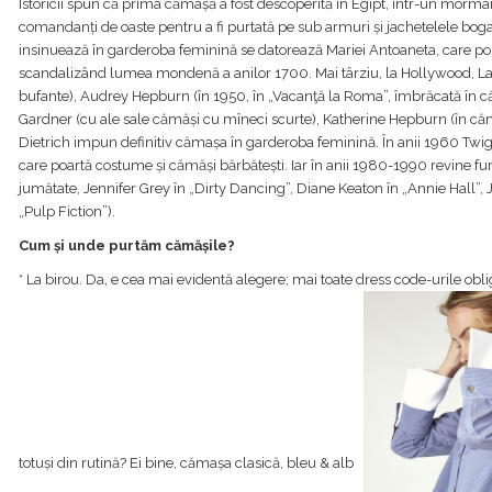
Istoricii spun că prima cămașă a fost descoperită în Egipt, într-un mormân
comandanți de oaste pentru a fi purtată pe sub armuri și jachetelele bo
insinuează în garderoba feminină se datorează Mariei Antoaneta, care p
scandalizând lumea mondenă a anilor 1700. Mai târziu, la Hollywood, La
bufante), Audrey Hepburn (în 1950, în „Vacanţă la Roma”, îmbrăcată în c
Gardner (cu ale sale cămăși cu mîneci scurte), Katherine Hepburn (în că
Dietrich impun definitiv cămașa în garderoba feminină. În anii 1960 Twigg
care poartă costume și cămăși bărbătești. Iar în anii 1980-1990 revine 
jumătate, Jennifer Grey în „Dirty Dancing”, Diane Keaton în „Annie Hall”
„Pulp Fiction”).
Cum și unde purtăm cămășile?
* La birou. Da, e cea mai evidentă alegere; mai toate dress code-urile obli
totuși din rutină? Ei bine, cămașa clasică, bleu & alb