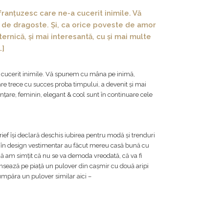
ranțuzesc care ne-a cucerit inimile. Vă
de dragoste. Și, ca orice poveste de amor
ernică, și mai interesantă, cu și mai multe
…]
a cucerit inimile. Vă spunem cu mâna pe inimă,
are trece cu succes proba timpului, a devenit și mai
iințare, feminin, elegant & cool sunt în continuare cele
ef își declară deschis iubirea pentru modă și trenduri
le în design vestimentar au făcut mereu casă bună cu
ă am simțit că nu se va demoda vreodată, că va fi
ansează pe piață un pulover din cașmir cu două aripi
cumpăra un pulover similar aici –